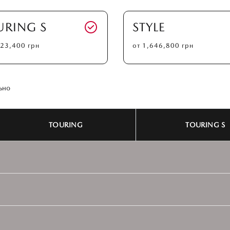
URING S
STYLE
423,400
грн
от
1,646,800
грн
ьно
TOURING
TOURING S