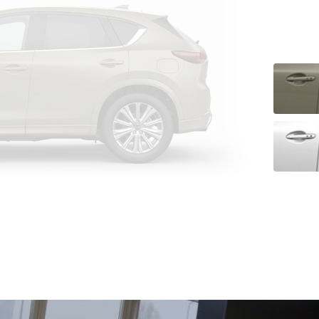
Type-C
Type-C
5