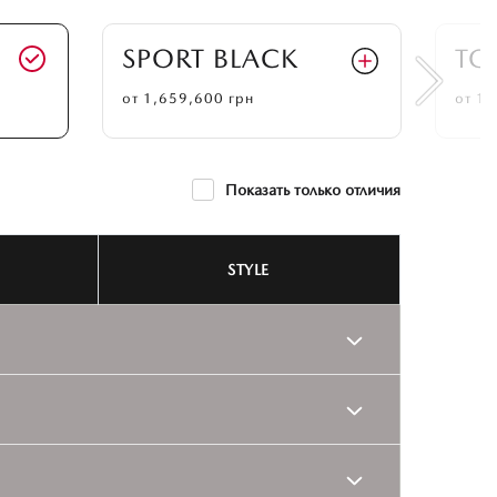
SPORT BLACK
TO
от
1,659,600
грн
от
1,
Показать только отличия
STYLE