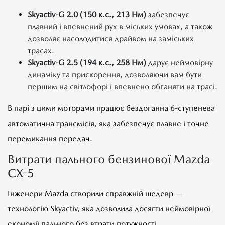
Skyactiv-G 2.0 (150 к.с., 213 Нм)
забезпечує
плавний і впевнений рух в міських умовах, а також
дозволяє насолодитися драйвом на заміських
трасах.
Skyactiv-G 2.5 (194 к.с., 258 Нм)
дарує неймовірну
динаміку та прискорення, дозволяючи вам бути
першим на світлофорі і впевнено обганяти на трасі.
В парі з цими моторами працює бездоганна 6-ступенева
автоматична трансмісія, яка забезпечує плавне і точне
перемикання передач.
Витрати пального бензинової Mazda
CX-5
Інженери Mazda створили справжній шедевр —
технологію Skyactiv, яка дозволила досягти неймовірної
економії пального без втрати потужності.