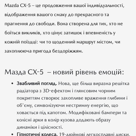
Mazda CX-5 – це продовження вашої індивідуальності,
відображення вашого смаку до прекрасного та
прагнення до свободи. Вона створена для тих, хто не
боїться викликів, хто цінує затишок і впевненість у
кожній поїздці: чи то щоденний маршрут містом, чи
захоплююча пригода бездоріжжям.
Мазда CX-5 – новий рівень емоцій:
Звабливий погляд.
Нова, ще більш виразна решітка
радіатора з 3D-ефектом і глянсовим чорним
покриттям створює захопливе враження глибини і
об'єму, символізуючи нестримну енергію, що
ховається під капотом. Модифіковані бампери та
колісні арки в колір кузова додають образу
динаміки і цілісності.
Гіпнотичні колеса.
19-дюймові легкосплавні диски,