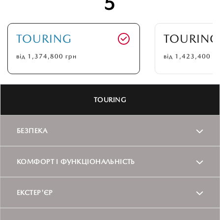
5
TOURING
TOURING
від
1,374,800
грн
від
1,423,400
гр
TOURING
БЕЗПЕКА
ABS+EBA+EBD+TCS+DSC+ESS
КОМФОРТ І ФУНКЦІОНАЛЬНІСТЬ
Круїз-контроль
ЕКСТЕР'ЄР
Система камер кругового огляду
360 градусів