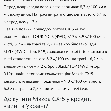
Передньоприводна версія авто споживає 8,7 л/100 км в
міському циклі. На трасі витрати становлять всього 6,1 л,
в середньому – 7 л.
Навіть з повним приводом Mazda CX-5 дивує
економічністю. TOURING S (4WD, R17): 8,9 л/100 км в
місті, 6,2 л – на трасі та 7,2 л – за комбінованої їзди.
STYLE (4WD i-stop, R19): завдяки системі i-stop витрати в
місті становлять всього 8,2 л/100 км, на трасі – 6,2 л, в
змішаному циклі – 7,2 л. Sport Black/TOP (4WD i-stop,
R19): навіть в топових комплектаціях Mazda CX-5
демонструє відмінні показники – 9,0 л/100 км в місті,
6,3 л на трасі та 7,3 л при змішаному стилі їзди.
Де купити Mazda CX-5 у кредит,
лізинг в Україні?