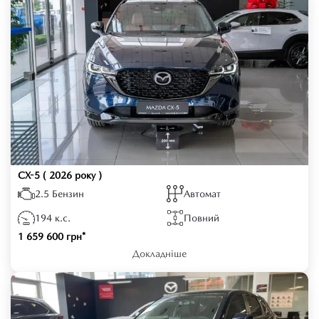
у центральній частині щитка
приладів
ЕЛЕКТРИЧНЕ РЕГУЛЮВАННЯ
ПЕРЕДНІХ СИДІНЬ (ВОДІЯ З
ПАМ'ЯТТЮ)
LED ЛАМПИ ОСВІТЛЕННЯ
ІНТЕР'ЄРУ
CX-5
( 2026 року )
2.5 Бензин
Автомат
BLUETOOTH® - СИСТЕМА
194 к.с.
Повний
"ВІЛЬНІ РУКИ"
1 659 600 грн*
Докладніше
Модуль Apple CarPlay / Android
Auto