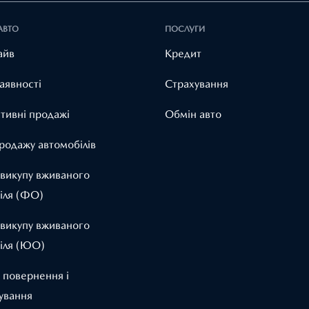
АВТО
ПОСЛУГИ
айв
Кредит
аявності
Страхування
тивні продажі
Обмін авто
родажу автомобілів
 викупу вживаного
іля (ФО)
 викупу вживаного
іля (ЮО)
 повернення і
ування