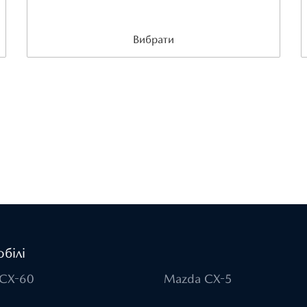
Вибрати
білі
CX-60
Mazda CX-5