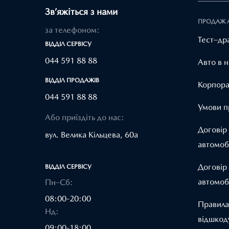
Зв’яжіться з нами
ПРОДАЖ 
за телефоном:
Тест–др
ВІДДІЛ CЕРВІСУ
044 591 88 88
Авто в н
ВІДДІЛ ПРОДАЖІВ
Корпора
044 591 88 88
Умови п
Або приїздіть до нас:
Договір
вул. Велика Кільцева, 60а
автомоб
Договір
ВІДДІЛ CЕРВІСУ
автомоб
Пн–Сб:
08:00-20:00
Правила
Нд:
відшкод
09:00-18:00