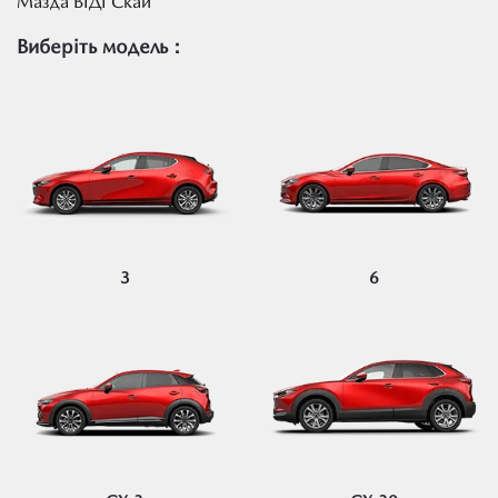
Мазда ВІДІ Скай
Виберіть модель
:
3
6