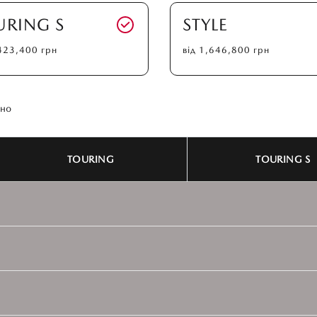
URING S
STYLE
423,400
грн
від
1,646,800
грн
ьно
TOURING
TOURING S