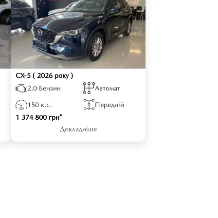
CX-5
( 2026 року )
2.0 Бензин
Автомат
150 к.с.
Передній
1 374 800 грн*
Докладніше
Type-C