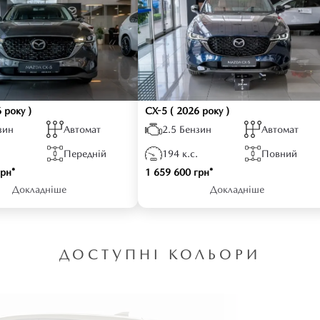
 року )
CX-5
( 2026 року )
зин
Автомат
2.5 Бензин
Автомат
Передній
194 к.с.
Повний
грн*
1 659 600 грн*
Докладніше
Докладніше
ДОСТУПНІ КОЛЬОРИ
Type-C
Type-C