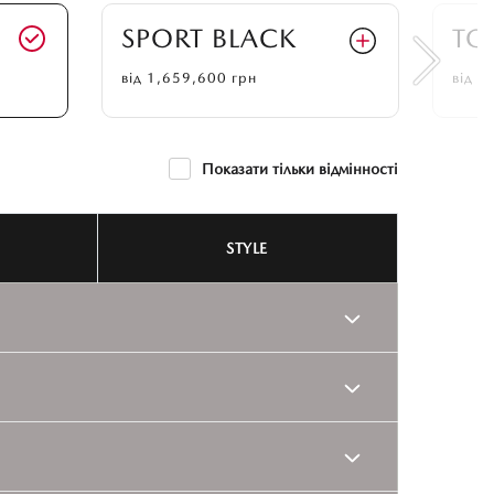
SPORT BLACK
TO
від
1,659,600
грн
від
1
Показати тільки відмінності
STYLE