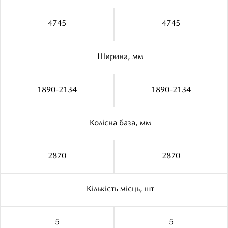
4745
4745
Ширина, мм
1890-2134
1890-2134
Колiсна база, мм
2870
2870
Кiлькiсть мiсць, шт
5
5