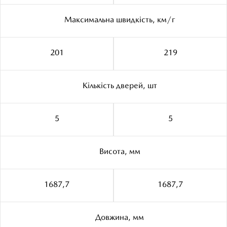
Максимальна швидкiсть, км/г
201
219
Кiлькiсть дверей, шт
5
5
Висота, мм
1687,7
1687,7
Довжина, мм